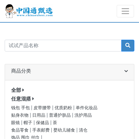
商品分类
全部
任意混搭
|
|
|
钱包 手包
皮带腰带
优质奶粉
单件化妆品
|
|
|
贴身衣物
日用品
普通护肤品
洗护用品
|
|
|
眼镜
帽子
保健品
茶
|
|
|
食品零食
手表邮费
婴幼儿辅食
清仓
|
饰品 围巾 丝巾