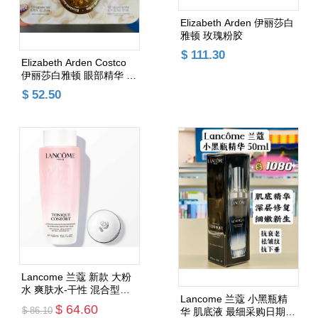
Elizabeth Arden 伊丽莎白
雅顿 玫瑰粉胶
$ 111.30
Elizabeth Arden Costco
伊丽莎白雅顿 眼部精华 眼
胶 （一箱最多放2版）
$ 52.50
添加购物车
添加购物车
Lancome 兰蔻 新款 大粉
水 爽肤水-干性 混合型肌
Lancome 兰蔻 小黑瓶精
肤 7.5折 最新采购日期
$ 64.60
$ 86.10
华 肌底液 最细采购日期 7
（一箱最多2瓶）