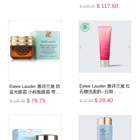
折
$ 117.60
$ 168.00
添加购物车
添加购物车
Estee Lauder 雅诗兰黛 红
Estee Lauder 雅诗兰黛 防
石榴洗面奶--日期：
蓝光眼霜 小棕瓶眼霜 带盒
2028.04（一箱最多3支）
（一箱最多2瓶）--采购最
$ 28.40
$ 78.75
$ 37.80
$ 105.00
新日期 7.5折
添加购物车
添加购物车