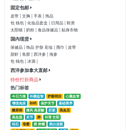
固定包邮
|
|
|
皮带
文胸
手表
饰品
|
|
|
包 钱包
化妆品套盒
日用品
鞋类
|
|
|
太阳镜
奶粉
食品保健品
贴身衣物
国内现货
|
|
|
保健品
饰品 护肤 彩妆
围巾
皮带
|
|
|
甜虾
鱼胶
西洋参
海参
|
|
包 钱包
冰酒
西洋参加拿大直邮
特价打折商品
热门标签
今日力推
补脑益智
护眼明目
心脑血管
增强免疫
补钙
保护关节
基础营养
糖尿病
痛风 高尿酸
肝脏
高血压
高血脂
关节
肺
补肾 壮阳
结石
母婴
癌 肿瘤
美白淡斑