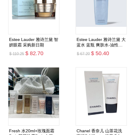
Estee Lauder 雅诗兰黛 智
Estee Lauder 雅诗兰黛 大
妍眼霜 采购新日期
蓝水 蓝瓶 爽肤水-油性皮
肤（一箱4瓶）--日期：
$ 82.70
$ 50.40
$ 110.25
$ 67.20
2027.01
添加购物车
添加购物车
Fresh 水20ml+玫瑰面霜
Chanel 香奈儿 山茶花洗