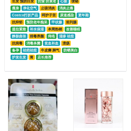
生发 预防白发
抗皱 防衰老
心脏
便秘
瘦身
净化空气
止咳消炎
消炎止痛
Costco打折产品
呵护子宫
尿道感染
更年期
抗抑郁
预防老年痴呆
甲状腺
前列腺
提拉紧致
补水保湿
本周热销
改善睡眠
静脉曲张
排毒养颜
痔疮
湿疹 祛痘
抗病毒
消毒杀菌
贫血补血
溃疡
备孕
祛疤祛痘
牛皮癣 脚气
防晒美白
护发生发
胃
店长推荐