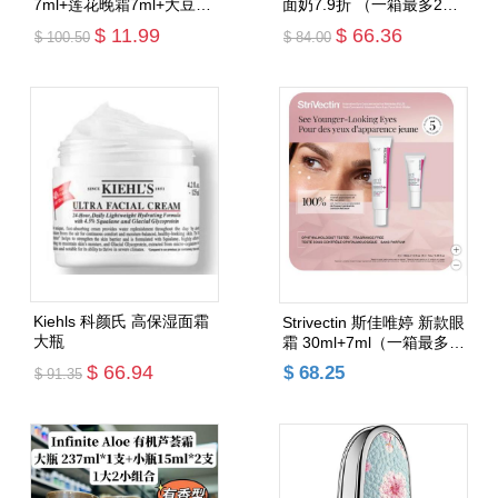
7ml+莲花晚霜7ml+大豆洁
面奶7.9折 （一箱最多2
面15ml+白色化妆包 （一
支）
$ 11.99
$ 66.36
$ 100.50
$ 84.00
箱最多3套）--日期：2028
添加购物车
添加购物车
Kiehls 科颜氏 高保湿面霜
Strivectin 斯佳唯婷 新款眼
大瓶
霜 30ml+7ml（一箱最多2
套）
$ 66.94
$ 68.25
$ 91.35
添加购物车
添加购物车