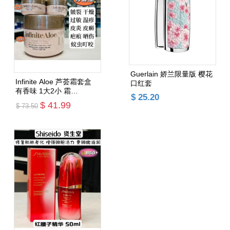
Guerlain 娇兰限量版 樱花
Infinite Aloe 芦荟霜套盒
口红套
有香味 1大2小 霜
$ 25.20
237ml*1+15ml*2（一箱最
$ 41.99
$ 73.50
多2套）
添加购物车
添加购物车