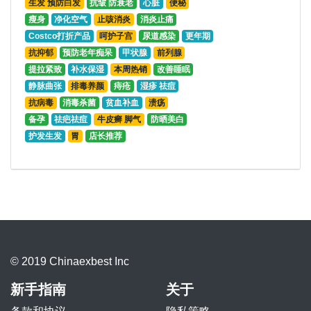
生发 预防白发
抗皱 防衰老
心脏
便秘
瘦身
净化空气
止咳消炎
消炎止痛
Costco打折产品
呵护子宫
尿道感染
更年期
抗抑郁
预防老年痴呆
甲状腺
前列腺
提拉紧致
补水保湿
本周热销
改善睡眠
静脉曲张
排毒养颜
痔疮
湿疹 祛痘
抗病毒
消毒杀菌
贫血补血
溃疡
备孕
祛疤祛痘
牛皮癣 脚气
防晒美白
护发生发
胃
店长推荐
© 2019 Chinaexbest Inc
新手指南
关于