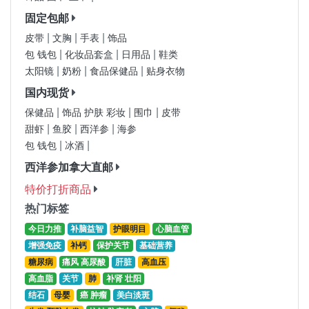
固定包邮
|
|
|
皮带
文胸
手表
饰品
|
|
|
包 钱包
化妆品套盒
日用品
鞋类
|
|
|
太阳镜
奶粉
食品保健品
贴身衣物
国内现货
|
|
|
保健品
饰品 护肤 彩妆
围巾
皮带
|
|
|
甜虾
鱼胶
西洋参
海参
|
|
包 钱包
冰酒
西洋参加拿大直邮
特价打折商品
热门标签
今日力推
补脑益智
护眼明目
心脑血管
增强免疫
补钙
保护关节
基础营养
糖尿病
痛风 高尿酸
肝脏
高血压
高血脂
关节
肺
补肾 壮阳
结石
母婴
癌 肿瘤
美白淡斑