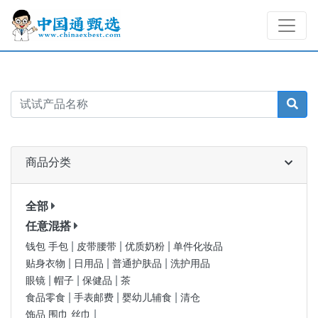
商品分类
全部
任意混搭
|
|
|
钱包 手包
皮带腰带
优质奶粉
单件化妆品
|
|
|
贴身衣物
日用品
普通护肤品
洗护用品
|
|
|
眼镜
帽子
保健品
茶
|
|
|
食品零食
手表邮费
婴幼儿辅食
清仓
|
饰品 围巾 丝巾