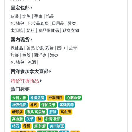
固定包邮
|
|
|
皮带
文胸
手表
饰品
|
|
|
包 钱包
化妆品套盒
日用品
鞋类
|
|
|
太阳镜
奶粉
食品保健品
贴身衣物
国内现货
|
|
|
保健品
饰品 护肤 彩妆
围巾
皮带
|
|
|
甜虾
鱼胶
西洋参
海参
|
|
包 钱包
冰酒
西洋参加拿大直邮
特价打折商品
热门标签
今日力推
补脑益智
护眼明目
心脑血管
增强免疫
补钙
保护关节
基础营养
糖尿病
痛风 高尿酸
肝脏
高血压
高血脂
关节
肺
补肾 壮阳
结石
母婴
癌 肿瘤
美白淡斑