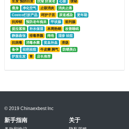
生发 预防白发
抗皱 防衰老
心脏
便秘
瘦身
净化空气
止咳消炎
消炎止痛
Costco打折产品
呵护子宫
尿道感染
更年期
抗抑郁
预防老年痴呆
甲状腺
前列腺
提拉紧致
补水保湿
本周热销
改善睡眠
静脉曲张
排毒养颜
痔疮
湿疹 祛痘
抗病毒
消毒杀菌
贫血补血
溃疡
备孕
祛疤祛痘
牛皮癣 脚气
防晒美白
护发生发
胃
店长推荐
© 2019 Chinaexbest Inc
新手指南
关于