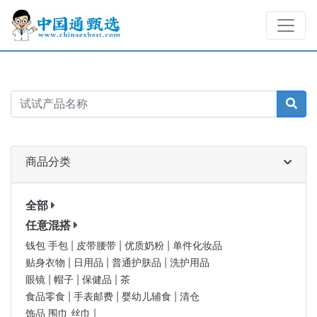
商品分类
全部
任意混搭
|
|
|
钱包 手包
皮带腰带
优质奶粉
单件化妆品
|
|
|
贴身衣物
日用品
普通护肤品
洗护用品
|
|
|
眼镜
帽子
保健品
茶
|
|
|
食品零食
手表邮费
婴幼儿辅食
清仓
|
饰品 围巾 丝巾