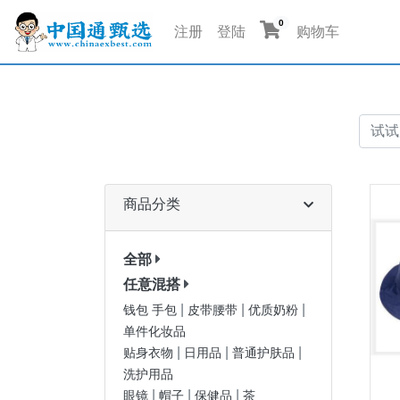
0
注册
登陆
购物车
商品分类
全部
任意混搭
|
|
|
钱包 手包
皮带腰带
优质奶粉
单件化妆品
|
|
|
贴身衣物
日用品
普通护肤品
洗护用品
|
|
|
眼镜
帽子
保健品
茶