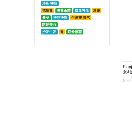
湿疹 祛痘
抗病毒
消毒杀菌
贫血补血
溃疡
备孕
祛疤祛痘
牛皮癣 脚气
防晒美白
护发生发
胃
店长推荐
Fla
女&
$ 20