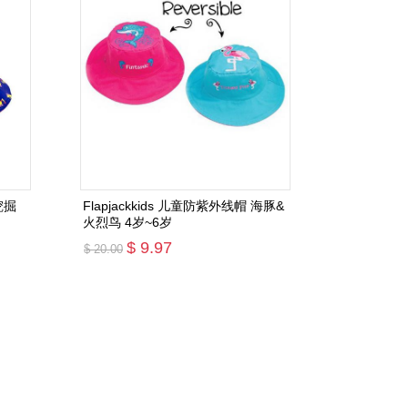
挖掘
Flapjackkids 儿童防紫外线帽 海豚&
火烈鸟 4岁~6岁
$ 9.97
$ 20.00
添加购物车