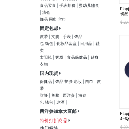
|
|
食品零食
手表邮费
婴幼儿辅食
Fla
|
清仓
|
饰品 围巾 丝巾
$ 20
固定包邮
|
|
|
皮带
文胸
手表
饰品
|
|
|
包 钱包
化妆品套盒
日用品
鞋
类
|
|
|
太阳镜
奶粉
食品保健品
贴身
衣物
国内现货
|
|
|
保健品
饰品 护肤 彩妆
围巾
皮
带
|
|
|
甜虾
鱼胶
西洋参
海参
|
|
包 钱包
冰酒
西洋参加拿大直邮
Fla
4~6
特价打折商品
$ 20
热门标签