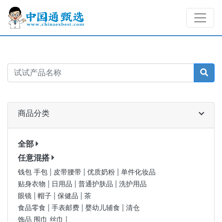
商品分类
全部
任意混搭
|
|
|
钱包 手包
皮带腰带
优质奶粉
单件化妆品
|
|
|
贴身衣物
日用品
普通护肤品
洗护用品
|
|
|
眼镜
帽子
保健品
茶
|
|
|
食品零食
手表邮费
婴幼儿辅食
清仓
|
饰品 围巾 丝巾