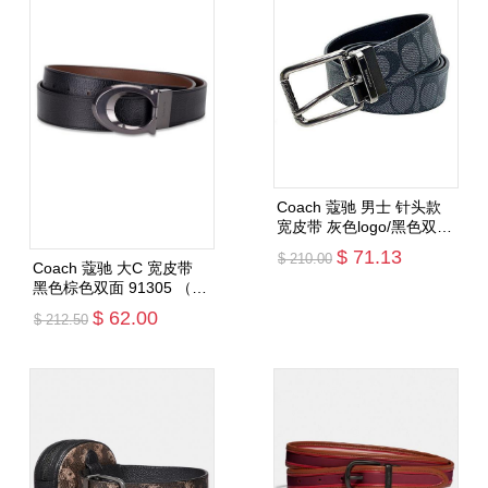
Coach 蔻驰 男士 针头款
宽皮带 灰色logo/黑色双面
91283 （一箱最多1条，含
$ 71.13
$ 210.00
纸盒费用）
Coach 蔻驰 大C 宽皮带
黑色棕色双面 91305 （一
箱最多1条，含皮带和纸
$ 62.00
$ 212.50
添加购物车
袋）
添加购物车