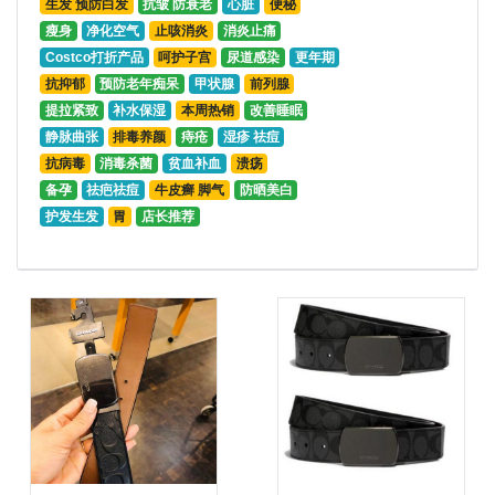
生发 预防白发
抗皱 防衰老
心脏
便秘
瘦身
净化空气
止咳消炎
消炎止痛
Costco打折产品
呵护子宫
尿道感染
更年期
抗抑郁
预防老年痴呆
甲状腺
前列腺
提拉紧致
补水保湿
本周热销
改善睡眠
静脉曲张
排毒养颜
痔疮
湿疹 祛痘
抗病毒
消毒杀菌
贫血补血
溃疡
备孕
祛疤祛痘
牛皮癣 脚气
防晒美白
护发生发
胃
店长推荐