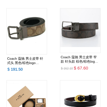
一条）
条）
添加购物车
添加购物车
Coach 蔻驰 男士皮带 窄
Coach 蔻驰 男士皮带 针
款 针头款 棕色/棕色logo
式头 黑色/棕色logo
F64825 （一箱最多2条，
F38838 （一箱只能放一
$ 67.60
$ 162.10
$ 191.50
含皮带纸盒费用）
条，含皮带纸盒费用）
添加购物车
添加购物车