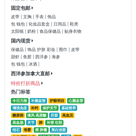
固定包邮
|
|
|
皮带
文胸
手表
饰品
|
|
|
包 钱包
化妆品套盒
日用品
鞋类
|
|
|
太阳镜
奶粉
食品保健品
贴身衣物
国内现货
|
|
|
保健品
饰品 护肤 彩妆
围巾
皮带
|
|
|
甜虾
鱼胶
西洋参
海参
|
|
包 钱包
冰酒
西洋参加拿大直邮
特价打折商品
热门标签
今日力推
补脑益智
护眼明目
心脑血管
增强免疫
补钙
保护关节
基础营养
糖尿病
痛风 高尿酸
肝脏
高血压
高血脂
关节
肺
补肾 壮阳
结石
母婴
癌 肿瘤
美白淡斑