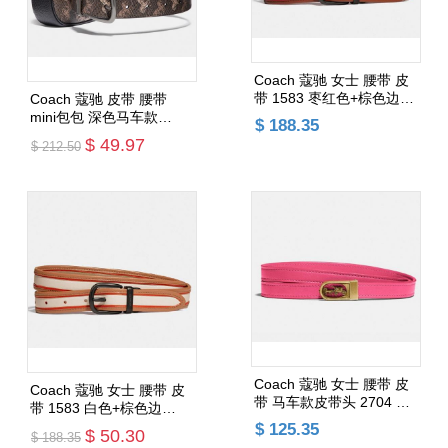
Coach 蔻驰 女士 腰带 皮
带 1583 枣红色+棕色边
Coach 蔻驰 皮带 腰带
25mm宽 --XS-XL码 （含
mini包包 深色马车款
$ 188.35
纸盒费用 一箱只能放一
89485 (XS-XL码)含纸盒费
$ 49.97
$ 212.50
件）
用 一箱只能放一件
添加购物车
添加购物车
Coach 蔻驰 女士 腰带 皮
Coach 蔻驰 女士 腰带 皮
带 马车款皮带头 2704 玫
带 1583 白色+棕色边
红色 15mm宽 --S-L码
25mm宽 --XS-XL码 （含
$ 125.35
$ 50.30
$ 188.35
（含纸盒费用 一箱只能放
纸盒费用 一箱只能放1