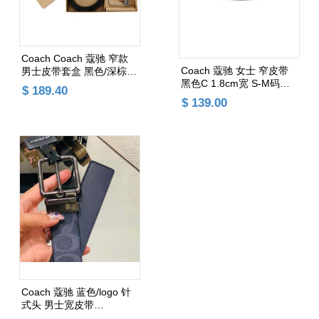
Coach Coach 蔻驰 窄款
Coach 蔻驰 女士 窄皮带
男士皮带套盒 黑色/深棕色
黑色C 1.8cm宽 S-M码
浮雕logo头+针头款
$ 189.40
89352 （含纸盒费用，一
F65186
$ 139.00
箱最多只能1件）
添加购物车
添加购物车
Coach 蔻驰 蓝色/logo 针
式头 男士宽皮带
C4429（一箱最多1条）