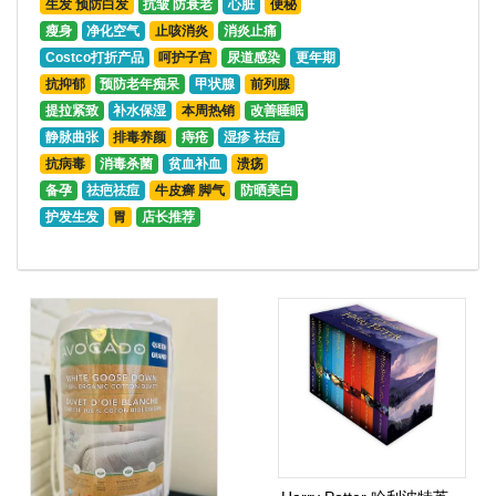
生发 预防白发
抗皱 防衰老
心脏
便秘
瘦身
净化空气
止咳消炎
消炎止痛
Costco打折产品
呵护子宫
尿道感染
更年期
抗抑郁
预防老年痴呆
甲状腺
前列腺
提拉紧致
补水保湿
本周热销
改善睡眠
静脉曲张
排毒养颜
痔疮
湿疹 祛痘
抗病毒
消毒杀菌
贫血补血
溃疡
备孕
祛疤祛痘
牛皮癣 脚气
防晒美白
护发生发
胃
店长推荐