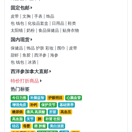
固定包邮
|
|
|
皮带
文胸
手表
饰品
|
|
|
包 钱包
化妆品套盒
日用品
鞋类
|
|
|
太阳镜
奶粉
食品保健品
贴身衣物
国内现货
|
|
|
保健品
饰品 护肤 彩妆
围巾
皮带
|
|
|
甜虾
鱼胶
西洋参
海参
|
|
包 钱包
冰酒
西洋参加拿大直邮
特价打折商品
热门标签
今日力推
补脑益智
护眼明目
心脑血管
增强免疫
补钙
保护关节
基础营养
糖尿病
痛风 高尿酸
肝脏
高血压
高血脂
关节
肺
补肾 壮阳
结石
母婴
癌 肿瘤
美白淡斑