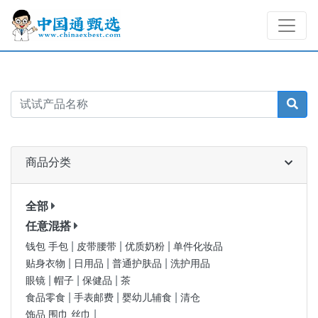
商品分类
全部
任意混搭
|
|
|
钱包 手包
皮带腰带
优质奶粉
单件化妆品
|
|
|
贴身衣物
日用品
普通护肤品
洗护用品
|
|
|
眼镜
帽子
保健品
茶
|
|
|
食品零食
手表邮费
婴幼儿辅食
清仓
|
饰品 围巾 丝巾