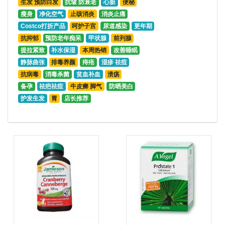
生发 预防白发
抗皱 防衰老
心脏
便秘
瘦身
净化空气
止咳消炎
消炎止痛
Costco打折产品
呵护子宫
尿道感染
更年期
抗抑郁
预防老年痴呆
甲状腺
前列腺
提拉紧致
补水保湿
本周热销
改善睡眠
静脉曲张
排毒养颜
痔疮
湿疹 祛痘
抗病毒
消毒杀菌
贫血补血
溃疡
备孕
祛疤祛痘
牛皮癣 脚气
防晒美白
护发生发
胃
店长推荐