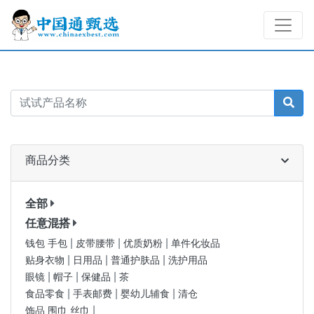
商品分类
全部
任意混搭
|
|
|
钱包 手包
皮带腰带
优质奶粉
单件化妆品
|
|
|
贴身衣物
日用品
普通护肤品
洗护用品
|
|
|
眼镜
帽子
保健品
茶
|
|
|
食品零食
手表邮费
婴幼儿辅食
清仓
|
饰品 围巾 丝巾