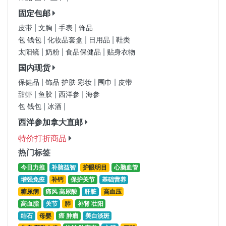
固定包邮
|
|
|
皮带
文胸
手表
饰品
|
|
|
包 钱包
化妆品套盒
日用品
鞋类
|
|
|
太阳镜
奶粉
食品保健品
贴身衣物
国内现货
|
|
|
保健品
饰品 护肤 彩妆
围巾
皮带
|
|
|
甜虾
鱼胶
西洋参
海参
|
|
包 钱包
冰酒
西洋参加拿大直邮
特价打折商品
热门标签
今日力推
补脑益智
护眼明目
心脑血管
增强免疫
补钙
保护关节
基础营养
糖尿病
痛风 高尿酸
肝脏
高血压
高血脂
关节
肺
补肾 壮阳
结石
母婴
癌 肿瘤
美白淡斑